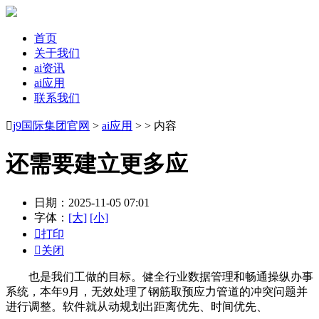
首页
关于我们
ai资讯
ai应用
联系我们

j9国际集团官网
>
ai应用
> > 内容
还需要建立更多应
日期：2025-11-05 07:01
字体：
[大]
[小]

打印

关闭
也是我们工做的目标。健全行业数据管理和畅通操纵办事
系统，本年9月，无效处理了钢筋取预应力管道的冲突问题并
进行调整。软件就从动规划出距离优先、时间优先、