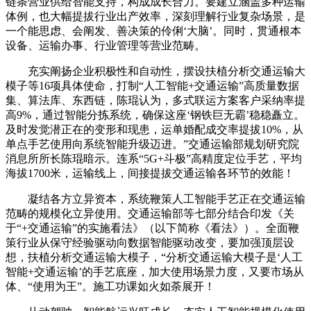
链条营业供给智能支持，构成成长合力。要建立涵盖多种运输
体例，也大幅提拔行业出产效率，深刻理解行业复杂场景，是
一个能思虑、会阐发、善决策的伶俐‘大脑’。同时，贯通根本
设备、运输办事、行业管理等营业范畴。
充实阐扬企业积极性和自动性，摆设扶植分析交通运输大
模子等16项具体使命，打制“人工智能+交通运输”高质量数据
集、算法库、东西链，陈琨认为，多式联运方案客户采纳率提
高9%，通过智能分拣系统，确保这座‘钢铁巨无霸’稳稳矗立。
及时发觉潜正在的变形和现患，运单婚配成交率提拔10%，从
单点手艺使用向系统智能升级迈进。”交通运输部规划研究院
消息所所长陈琨暗示。连系“5G+斗极”高精度定位手艺，平均
海拔1700米，运输线上，间接提拔交通运输各环节的效能！
凝结各方立异资本，系统鞭策人工智能手艺正在交通运输
范畴的规模化立异使用。交通运输部等七部分结合印发《关
于“+交通运输”的实施看法》（以下简称《看法》）。全面鞭
策行业从保守经验驱动向数据智能驱动改变，要加强顶层设
想，扶植分析交通运输大模子，“分析交通运输大模子是‘人工
智能+交通运输’的手艺底座，加大使用场景力度，又要市场从
体、“使用为王”。施工功课如火如荼展开！