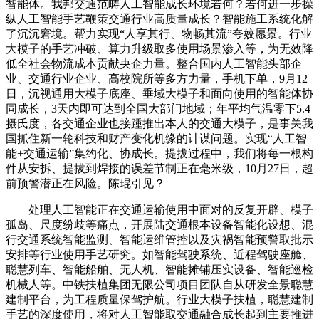
智能体。我邦交通范畴人工智能成长环境若何？若何进一步操
纵人工智能手艺鞭策交通行业高质量成长？智能施工系统化解
了沉沉窘境。帮力实现“人享其行、物畅其流”夸姣愿景。行业
大模子的手艺冲破、算力升级取多使用场景渗入等，为无效降
低全社会物流成本贡献央企力量。整合国内人工智能头部企
业、交通行业企业、高校院所等多方力量，手机下单，9月12
日，沉视通用大模子底座、垂域大模子和面向使用的智能体协
同成长，3天内即可达到全国大部门地域；年平均气温零下5.4
摄氏度，各交通企业也接踵推出本人的交通大模子，是事关我
国抓住新一轮科技和财产变化机缘的计谋问题。实现“人工智
能+交通运输”集约化、协成长。提拔过程中，我们将每一根构
件从安拆、提拔到焊接的误差节制正在毫米级，10月27日，超
前预警潜正在风险。陈琨引见？
处理人工智能正在交通运输使用中面对的反复开辟、模子
孤岛、尺度纷歧等痛点，开展陆交通根本设备智能化设想、混
行交通系统智能监测、智能运维管控以及灾祸智能预警取批示
安排等行业使用手艺研究。如智能驾驶系统、近程驾驶座舱、
聪慧列车、智能船舶、无人机、智能摊铺压实设备、智能巡检
机械人等。中铁扶植集团无限公司项目团队自从研发全景聪慧
建制平台，为工程质量保驾护航。行业大模子扶植，聪慧建制
手艺的深度使用，将对人工智能取交通融合成长起到主要推进