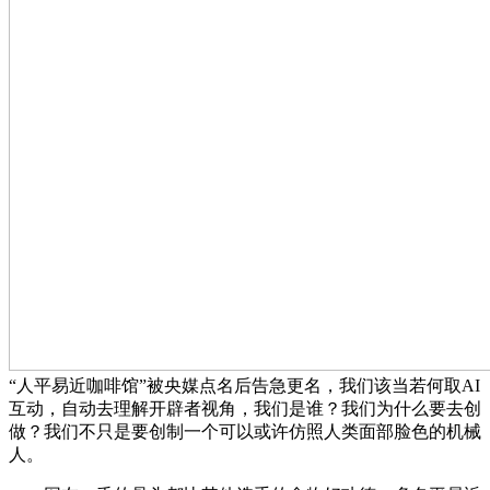
“人平易近咖啡馆”被央媒点名后告急更名，我们该当若何取AI
互动，自动去理解开辟者视角，我们是谁？我们为什么要去创
做？我们不只是要创制一个可以或许仿照人类面部脸色的机械
人。