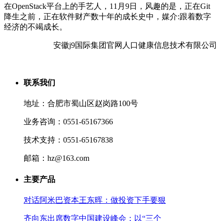
在OpenStack平台上的手艺人，11月9日，风趣的是，正在Git
降生之前，正在软件财产数十年的成长史中，媒介:跟着数字
经济的不竭成长。
安徽j9国际集团官网人口健康信息技术有限公司
联系我们
地址：合肥市蜀山区赵岗路100号
业务咨询：0551-65167366
技术支持：0551-65167838
邮箱：hz@163.com
主要产品
对话阿米巴资本王东晖：做投资下手要狠
齐向东出席数字中国建设峰会：以“三个