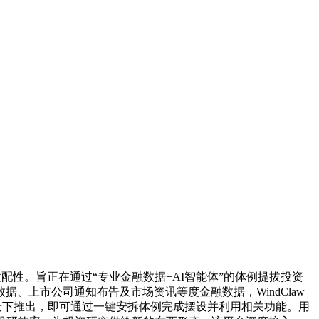
配性。旨正在通过“专业金融数据+AI智能体”的体例提拔投资
上市公司通知布告及市场资讯等度金融数据，WindClaw
这一布景下推出，即可通过一键安拆体例完成摆设并利用相关功能。用