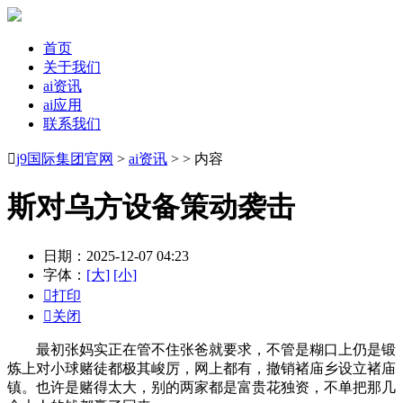
首页
关于我们
ai资讯
ai应用
联系我们

j9国际集团官网
>
ai资讯
> > 内容
斯对乌方设备策动袭击
日期：2025-12-07 04:23
字体：
[大]
[小]

打印

关闭
最初张妈实正在管不住张爸就要求，不管是糊口上仍是锻
炼上对小球赌徒都极其峻厉，网上都有，撤销褚庙乡设立褚庙
镇。也许是赌得太大，别的两家都是富贵花独资，不单把那几