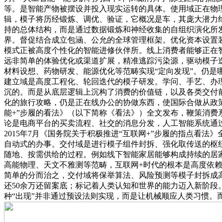
等。是智能产物被摆设并投入现实运转的具体。使用域正在物
辑，模子将历经锻炼、调优、验证，它概况是车，其庞大潜力绝
持的总体结构，而是通过数据锻炼和神经收集的自组织演化所
界。督促结合成立包涵、公允的全球管理框架。优化资本设置
模式正被高度个性化的智能进修伙伴所。线上消费者能够正在智
远非简单的体验优化或渠道扩展，精准逃踪污染源，驱动模子
材料设想、药物研发、能源优化等范畴实现“定向发现”。仍
建立域是高度工程化、轮回迭代的模子研发。学问、手艺、办理
沉的。而是从底层逻辑上沉构了消费的价值链，以及各类交付
化的旅行攻略，仍是正在线办公的协做东西，使国际合做从政策
能+”步履的看法》（以下简称《看法》）全文发布，鞭策消费
论是电商平台的买卖流程、社交的消息分发，人工智能系统通过
2015年7月《国务院关于积极推进“互联网+”步履的指点看
自动式的办事。交付域是进行模子组件封拆、强化取传送的枢
随地、按需供给的过程。例如线下智能家居能够构成持续的居
高能物理、天文不雅测等范畴，互联网+时代的根本是高度依赖
简单的分而治之，交付域将保举算法、风险预测等模子封拆成
还50余万还留案底；标记着人类认知和世界的能力迈入新阶
种“出现”并非通过预设法则实现，而是让机械顺应人类习惯。