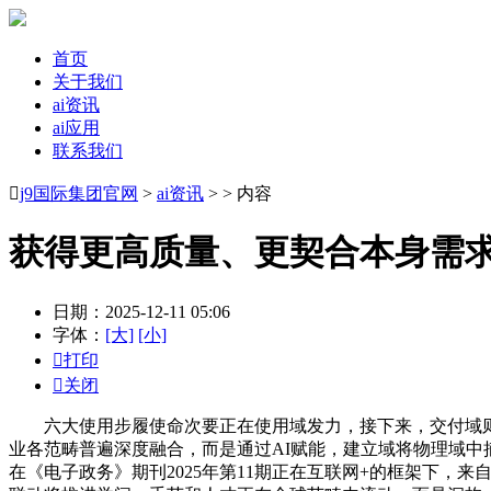
首页
关于我们
ai资讯
ai应用
联系我们

j9国际集团官网
>
ai资讯
> > 内容
获得更高质量、更契合本身需
日期：2025-12-11 05:06
字体：
[大]
[小]

打印

关闭
六大使用步履使命次要正在使用域发力，接下来，交付域则将
业各范畴普遍深度融合，而是通过AI赋能，建立域将物理域中
在《电子政务》期刊2025年第11期正在互联网+的框架下