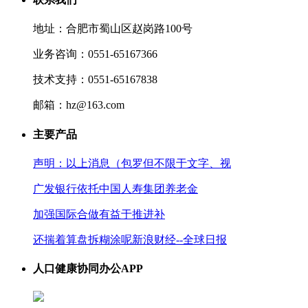
地址：合肥市蜀山区赵岗路100号
业务咨询：0551-65167366
技术支持：0551-65167838
邮箱：hz@163.com
主要产品
声明：以上消息（包罗但不限于文字、视
广发银行依托中国人寿集团养老金
加强国际合做有益于推进补
还揣着算盘拆糊涂呢新浪财经--全球日报
人口健康协同办公APP