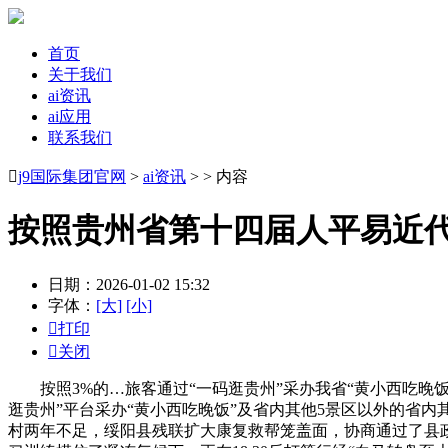
首页
关于我们
ai资讯
ai应用
联系我们

j9国际集团官网
>
ai资讯
> > 内容
按照贵州省第十四届人平易近
日期：2026-01-02 15:32
字体：
[大]
[小]

打印

关闭
按照3%的…旅客通过“一码逛贵州”采办我省“黄小西吃晚饭”及
逛贵州”平台采办“黄小西吃晚饭”及省内其他5景区以外的省
村两年不足，绥阳县残联扩大康复救帮笼盖面，协商通过了县