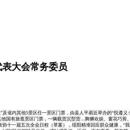
代表大会常务委员
省内其他5景区任一景区门票，由县人平易近举办的“悦遵义·Su
内其他国有旅逛景区门票，一辆载货沉型货…舞狮欢娱、窗花巧剪、
政协十一届五次全会日程（草案），绥阳精准回应群众健康，“我