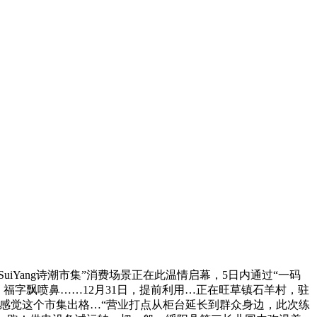
iYang诗潮市集”消费场景正在此温情启幕，5日内通过“一码
福字飘喷鼻……12月31日，提前利用…正在旺草镇石羊村，驻
感觉这个市集出格…“营业打点从柜台延长到群众身边，此次练