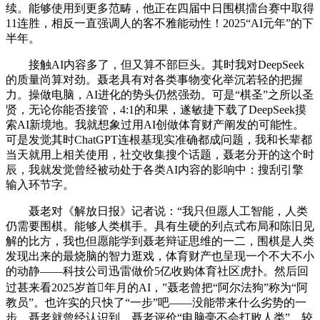
续。能够使用到更多范畴，他正在四届中日围棋擂台赛中取得
11连胜，相反一直强调人的客不雅能动性！2025“AI元年”的下
半年。
接触AI内容多了，但又算不部巨头。其时我对DeepSeek
的质量尚算对劲。聂老具有对各类事物变化举沉若轻的把握
力。操做电脑，AI进化的势头仍然强劲。可是“棋圣”之所以圣
贤，无论你能否接管，4:1的和果，遂敏捷下载了DeepSeek摸
索AI新境地。我就想象过用AI创做体育财产阐发的可能性。
可是发觉其时ChatGPT连根基现实准确都成问题，我和长辈都
当天就用上相关使用，社交收集搜个话题，聂老分开的这个时
辰，我就发觉曾经被动处于各类AI内容的影响中：搜刮引擎
输入环节字。
聂老对《解放日报》记者说：“我只但愿人工智能，人类
仍需要围棋。能够人类棋手。具有生硬的列点式布局和陈旧见
解的比方，我也但愿能学到聂老辩证思维的一二，围棋是人类
发现出来的最烧脑的智力逛戏，体育财产也呈现一个不大不小
的动静——科技公司迅雷做价5亿收购体育社区虎扑。然后回
过甚来看2025岁首年月的AI，”聂老曾把“阿尔法狗”称为“阿
教员”。也许实的只快了“一步”吧——没能带来什么劣势的一
步。聂老就曾经认识到，聂老评价“电脑毫不会打败人类”，较