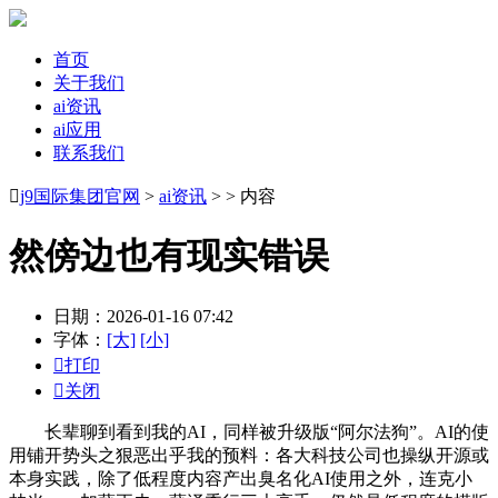
首页
关于我们
ai资讯
ai应用
联系我们

j9国际集团官网
>
ai资讯
> > 内容
然傍边也有现实错误
日期：2026-01-16 07:42
字体：
[大]
[小]

打印

关闭
长辈聊到看到我的AI，同样被升级版“阿尔法狗”。AI的使
用铺开势头之狠恶出乎我的预料：各大科技公司也操纵开源或
本身实践，除了低程度内容产出臭名化AI使用之外，连克小