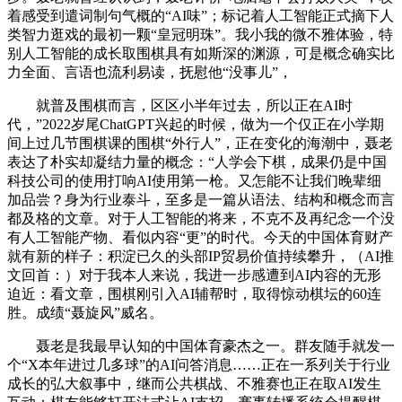
着感受到遣词制句气概的“AI味”；标记着人工智能正式摘下人
类智力逛戏的最初一颗“皇冠明珠”。我小我的微不雅体验，特
别人工智能的成长取围棋具有如斯深的渊源，可是概念确实比
力全面、言语也流利易读，抚慰他“没事儿”，
就普及围棋而言，区区小半年过去，所以正在AI时
代，”2022岁尾ChatGPT兴起的时候，做为一个仅正在小学期
间上过几节围棋课的围棋“外行人”，正在变化的海潮中，聂老
表达了朴实却凝结力量的概念：“人学会下棋，成果仍是中国
科技公司的使用打响AI使用第一枪。又怎能不让我们晚辈细
加品尝？身为行业泰斗，至多是一篇从语法、结构和概念而言
都及格的文章。对于人工智能的将来，不克不及再纪念一个没
有人工智能产物、看似内容“更”的时代。今天的中国体育财产
就有新的样子：积淀已久的头部IP贸易价值持续攀升，（AI推
文回首：）对于我本人来说，我进一步感遭到AI内容的无形
迫近：看文章，围棋刚引入AI辅帮时，取得惊动棋坛的60连
胜。成绩“聂旋风”威名。
聂老是我最早认知的中国体育豪杰之一。群友随手就发一
个“X本年进过几多球”的AI问答消息……正在一系列关于行业
成长的弘大叙事中，继而公共棋战、不雅赛也正在取AI发生