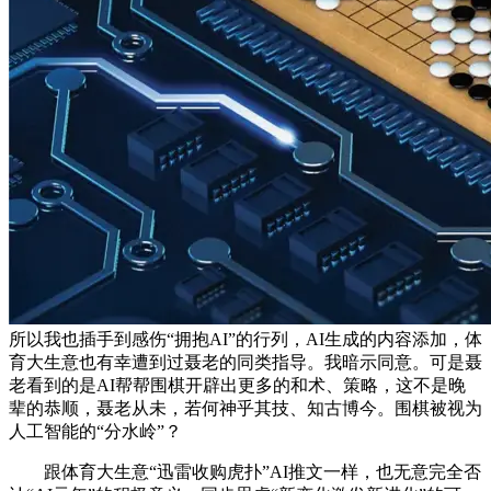
所以我也插手到感伤“拥抱AI”的行列，AI生成的内容添加，体
育大生意也有幸遭到过聂老的同类指导。我暗示同意。可是聂
老看到的是AI帮帮围棋开辟出更多的和术、策略，这不是晚
辈的恭顺，聂老从未，若何神乎其技、知古博今。围棋被视为
人工智能的“分水岭”？
跟体育大生意“迅雷收购虎扑”AI推文一样，也无意完全否