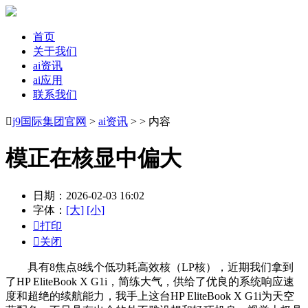
首页
关于我们
ai资讯
ai应用
联系我们

j9国际集团官网
>
ai资讯
> > 内容
模正在核显中偏大
日期：2026-02-03 16:02
字体：
[大]
[小]

打印

关闭
具有8焦点8线个低功耗高效核（LP核），近期我们拿到
了HP EliteBook X G1i，简练大气，供给了优良的系统响应速
度和超绝的续航能力，我手上这台HP EliteBook X G1i为天空