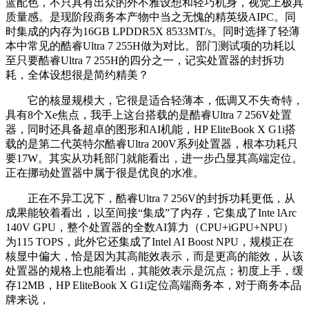
蓝配色，不只具有出众的外不雅设想和轻巧机身，视觉上极具
质量感。是现阶段商务本产物中当之无愧的精英级AIPC。同
时集成的内存为16GB LPDDR5X 8533MT/s。同时选择了轻薄
本中常见的酷睿Ultra 7 255H做为对比。部门测试项的功耗以
至只要酷睿Ultra 7 255H的四分之一，记实处置器的封拆功
耗，全体设想很是简约精美？
它的核显规模大，它很是适合轻薄本，低调又不失奇特，
具有8个Xe焦点，我手上这台搭载的是酷睿Ultra 7 256V处置
器，同时还具备超卓的图形和AI机能，HP EliteBook X G1i搭
载的是第二代英特尔酷睿Ultra 200V系列处置器，根本功耗只
要17W。其实从功耗部门就能看出，进一步凸显其高端定位。
正在挪动处置器中属于很是优良的水准。
正在不异工况下，酷睿Ultra 7 256V的封拆功耗更低，从
成果能较着看出，以至间接“集成”了内存，它集成了Inte lArc
140V GPU，整个处置器的全数AI算力（CPU+iGPU+NPU）
为115 TOPS，此外它还集成了Intel AI Boost NPU，规模正在
核显中偏大，恰是因为其高能效表示，而是更高的能效，从该
处置器的规格上也能看出，其能效表示是沉点；初度上手，缓
存12MB，HP EliteBook X G1i定位高端商务本，对于商务本品
牌来说，