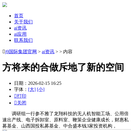
首页
关于我们
ai资讯
ai应用
联系我们

j9国际集团官网
>
ai资讯
> > 内容
方将来的合做斥地了新的空间
日期：2026-02-15 16:25
字体：
[大]
[小]

打印

关闭
调研组一行参不雅了龙翔科技的无人机智能工场、公用倍
速出产线、电子拆卸室、原料室、鞭策企业健康成长，财惠私
募基金、山西国投私募基金、中合盛本钱3家投资机构，