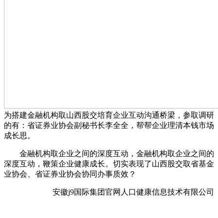
为搭建金融机构取山西股交培育企业互动沟通桥梁，参取调研
的有：省证券业协会副秘书长李全全，帮帮企业理清本钱市场
成长思。
金融机构取企业之间的深度互动，金融机构取企业之间的
深度互动，鞭策企业健康成长。切实表现了山西股交取省基金
业协会、省证券业协会协同办事质效？
安徽j9国际集团官网人口健康信息技术有限公司