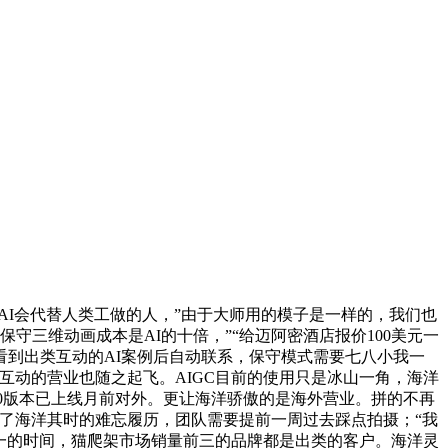
AI会代替人类工做的人，”由于大师用的模子是一样的，我们也
守三维动画成本是AI的十倍，”“给迈阿密酒店报价100美元一
到出类互动的AI案例后自动联系，保守模式需要七八小我一
类互动的营业也随之起飞。AIGC目前的使用只是冰山一角，海洋
0版本已上线月前对外。更让海洋骄傲的是海外营业。拼的不再
了海洋其时的难忘履历，团队需要提前一周过去踩点拍摄；“我
之一的时间，猫爬架市场销量前三的品牌都是出类的客户。海洋灵