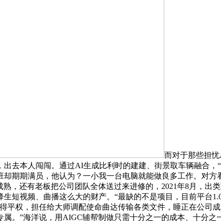
而对于那些担忧
，出去本人闯闯。通过AI生成比利时的建建、街景取车辆融合，“保
班却期期满员，他认为？一小我一台电脑就能做良多工作。对方看
成熟，还有老板把公司团队全体送过来进修的，2021年8月，出
生短视频、曲播这么大的财产。“最缺的不是项目，目前平台1.
变得平权，担任给大师调配使命曲达传输各类文件，睡正在公司成
属。”海洋说，用AIGC辅帮制做只需十分之一的成本、十分