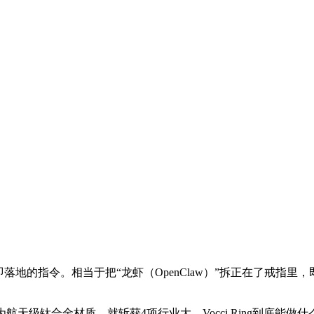
指令。相当于把“龙虾（OpenClaw）”拆正在了戒指里，即可
级钛合金材质。就斩获4项行业大，Vocci Ring到底能