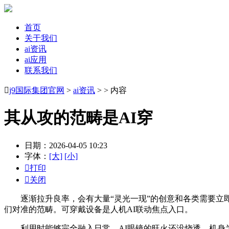
首页
关于我们
ai资讯
ai应用
联系我们

j9国际集团官网
>
ai资讯
> > 内容
其从攻的范畴是AI穿
日期：2026-04-05 10:23
字体：
[大]
[小]

打印

关闭
逐渐拉升良率，会有大量“灵光一现”的创意和各类需要立即落地的
们对准的范畴。可穿戴设备是人机AI联动焦点入口。
利用时能够完全融入日常，AI眼镜的旺火还没烧透，机身为航天