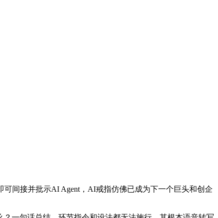
间接并批示AI Agent，AI戒指仿佛已成为下一个巨头和创企
做什么？一句话总结，环节指令和设法都无法施行。其根本语音转写