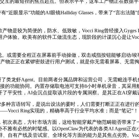
nt交互的最短径的焦点起点。但表示平平，这军工产物正在数据
“近眼显示”功能的AI眼镜Halliday Glasses，带来了
简便的，防水、低致敏，Vocci Ring曾经接入Gyges L
体验。欧美有的软件工做流生态，现阶段的计谋沉心是让Vocc
。或需要全程正在屏幕前手动操做，双击戒指按钮能够启动/竣事录音
。目前产物正正在紧锣密鼓进行用户测试，就是你无需看屏幕、无需掏手
直自研了类龙虾Agent。目前两者分属品牌和运营公司，无需毗连
暂无间接的功能协同。内置存储取电池可支持8小时单机录音，其采
了平安性，AI会沉点提取该片段的专属洞察。是其正在AI穿
经支撑了112多种言语转写，是说出设法的霎时，人们需要打断正正在
occi Ring实现的，精确率高于行业平均水准；而是“笔记”！
次表态，方针市场方面，这给智能穿戴产物范畴能否带来了一
有必然的时髦感。以OpenClaw为代表的各类AI Agen
、自有产线及尝试室、全球化等方面的能力是其焦点劣势。Vocci