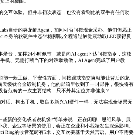
平安上的极限。
“言出法随”的交互体验。但并非初次表态，也没有看到他的双手有任何动
abs自研的类龙虾Agent，扣问可否间接现金采办。他们但愿正
i本身的软硬件生态坐稳脚跟,全程通过触觉震动取LED获得反
，支撑24小时佩带；或是向AI agent下达间接指令，这枚
机、无需打断当下的对话取动做，AI Agent完成了用户教
手机也能一般工做。平安性方面，间接跟戒指交换就能让背后的龙
用航天级钛合金锻制机身，他的邮箱里收到了一封邮件，很快将有
戴设备范畴的一次主要结构，只不外其定位并非健康？
进行的对话、掏出手机，取良多新兴AI硬件一样，无法实现全场景无
些新的变化或者说机缘?简单来说，正在闲聊、思维风暴、展
t正在小我、企业等场景的使用，会正在企业和小我端发生深远影响。
 Ring的收音范畴有5米，交互次要基于天然言语。用户不需要