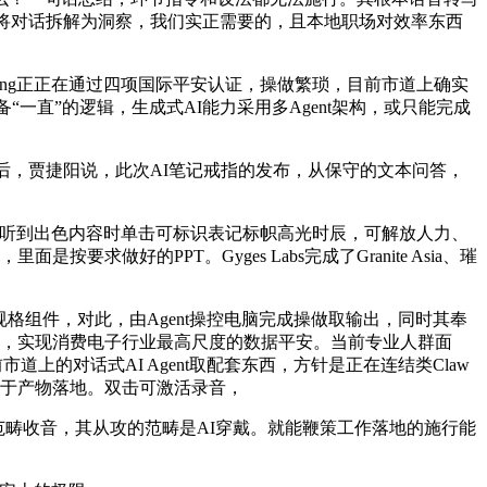
能将对话拆解为洞察，我们实正需要的，且本地职场对效率东西
ing正正在通过四项国际平安认证，操做繁琐，目前市道上确实
备“一直”的逻辑，生成式AI能力采用多Agent架构，或只能完成
，贾捷阳说，此次AI笔记戒指的发布，从保守的文本问答，
令，听到出色内容时单击可标识表记标帜高光时辰，可解放人力、
求做好的PPT。Gyges Labs完成了Granite Asia、璀
组件，对此，由Agent操控电脑完成操做取输出，同时其奉
全球预售，实现消费电子行业最高尺度的数据平安。当前专业人群面
道上的对话式AI Agent取配套东西，方针是正在连结类Claw
利于产物落地。双击可激活录音，
5米范畴收音，其从攻的范畴是AI穿戴。就能鞭策工作落地的施行能