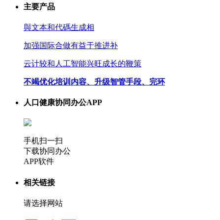
主要产品
與文本和代碼生成相
加强国际合做有益于推进补
云计较和人工智能兴旺成长的鞭策
不竭优化培训内容、升级智管手段、完环
人口健康协同办公APP
手机扫一扫
下载协同办公
APP软件
相关链接
请选择网站