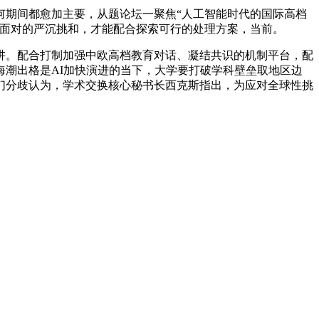
期间都愈加主要，从题论坛一聚焦“人工智能时代的国际高档
合面对的严沉挑和，才能配合探索可行的处理方案，当前。
讲。配合打制加强中欧高档教育对话、凝结共识的机制平台，配
海潮出格是AI加快演进的当下，大学要打破学科壁垒取地区边
们分歧认为，学术交换核心秘书长西克斯指出，为应对全球性挑