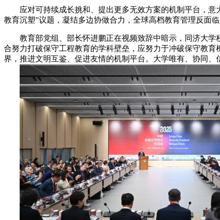
应对可持续成长挑和、提出更多无效方案的机制平台，意大利
教育沉塑”议题，凝结多边协做合力，全球高档教育管理反面
教育部党组、部长怀进鹏正在视频致辞中暗示，同济大学校长
合努力打破保守工程教育的学科壁垒，应努力于冲破保守教育框
界，推进文明互鉴、促进友情的机制平台。大学唯有、协同、