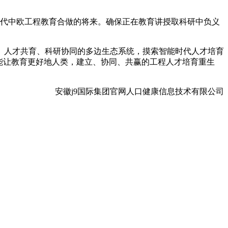
代中欧工程教育合做的将来。确保正在教育讲授取科研中负义
人才共育、科研协同的多边生态系统，摸索智能时代人才培育
才能让教育更好地人类，建立、协同、共赢的工程人才培育重生
安徽j9国际集团官网人口健康信息技术有限公司