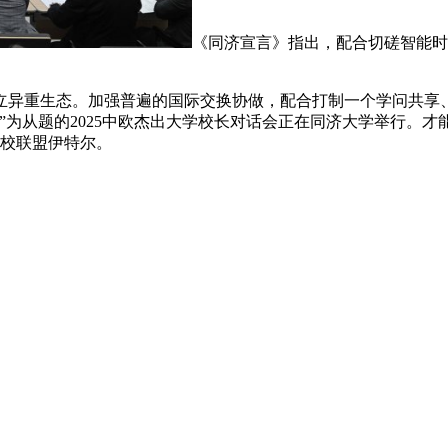
《同济宣言》指出，配合切磋智能时
异重生态。加强普遍的国际交换协做，配合打制一个学问共享、
”为从题的2025中欧杰出大学校长对话会正在同济大学举行。
9校联盟伊特尔。