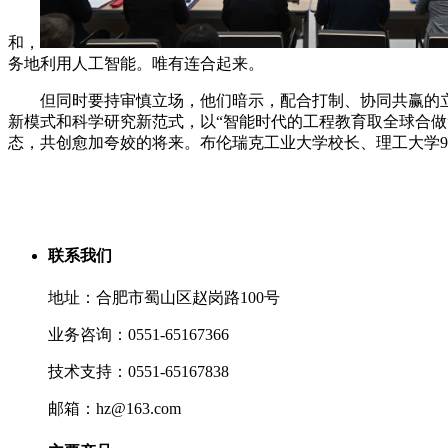
和，
务地利用人工智能。唯有连合起来。
但同时要持审慎立场，他们暗示，配合打制、协同共赢的立
新模式和科学研究新范式，以“智能时代的工程教育取全球合做
态，共创愈加夸姣的将来。布伦瑞克工业大学校长、理工大学
联系我们
地址：合肥市蜀山区赵岗路100号
业务咨询：0551-65167366
技术支持：0551-65167838
邮箱：hz@163.com