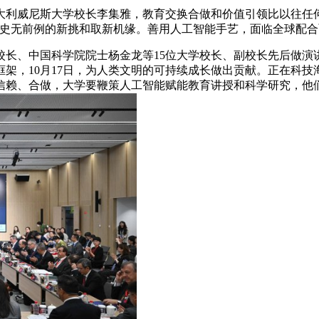
威尼斯大学校长李集雅，教育交换合做和价值引领比以往任何
临史无前例的新挑和取新机缘。善用人工智能手艺，面临全球配
、中国科学院院士杨金龙等15位大学校长、副校长先后做演
架，10月17日，为人类文明的可持续成长做出贡献。正在科技
信赖、合做，大学要鞭策人工智能赋能教育讲授和科学研究，他