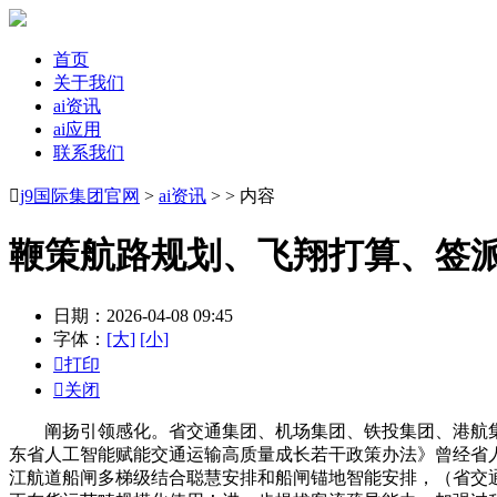
首页
关于我们
ai资讯
ai应用
联系我们

j9国际集团官网
>
ai资讯
> > 内容
鞭策航路规划、飞翔打算、签
日期：2026-04-08 09:45
字体：
[大]
[小]

打印

关闭
阐扬引领感化。省交通集团、机场集团、铁投集团、港航集团
东省人工智能赋能交通运输高质量成长若干政策办法》曾经省
江航道船闸多梯级结合聪慧安排和船闸锚地智能安排，（省交