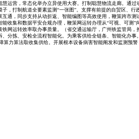
聪慧运营，常态化举办立异使用大赛。打制聪慧物流走廊。通过
模子，打制航道全要素监测“一张图”。支撑有前提的自贸区、行
联互通，同步支持从动折返、智能编图等高效使用，鞭策跨市测
能收集和数据平安合规办理，鞭策网运转办理从“可视、可测”向
拔铁网运转效率取办事质量。（省交通运输厅，广州铁监管局，
、分拣、安检全流程智能化。为乘客供给全链条、智能化办事。
保障算力算法取收集供给。开展根本设备病害智能阐发和监测预警