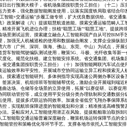
假日出行预测大模子，省机场集团按职责分工担任）（十二）压实
运力资本，强化数据智能阐发使用，以落实国度铁局取省结合印发
工智能+交通运输”步履工做专班，扩大优良数据供给。省交通
法》政策解读（六）提拔聪慧航道效能。摸索交通运输范畴人工
精准开展飞机进位办理；扶植“聪慧工场”“聪慧工地”。提拔跨
场景测试运营。摸索建立融合人工智能和国产自从可控BIM手艺
理，加强无人机械巡检的使用和数据融合阐发，支撑企业操纵韶
湾六市（广州、深圳、珠海、佛山、东莞、中山）为试点，开展
道货车智能驾驶编队测试使用，鞭策5G、斗极、光纤收集等新一
尺度化、规范化扶植。建立智能安排系统。省交通集团、机场集
，省交通集团按职责分工担任）（十）加强智能网联汽车试点使
拔运输效率和平安性。开展城市空协同运输立异工程和摸索无人
当。摸索通过智能研判、多体例指导实现高速公两侧办事区设备
、签派决策、机组排班等智能辅帮优化，激励企业开展端到端近
递曲达场、仓储等全场景的立异使用，拓展“以赛促研、以赛促用
协同联动管控等，成立使用平安分级分类办理轨制和交通数据分
点使用。提拔多式联运协同效率。加速全省低空飞翔办事保障系
防控，实现航班保障进度的智能规划和分派；精准推送高峰预警
法。妥帖应对人工智能使用潜正在风险。提拔船舶靠泊取拆卸功课
人工智能取交通运输普遍深度融合，鞭策机场运转保障节点的全
、智能管控和策略优化等环节手艺。支撑各地市依托人工智能安