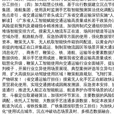
分工担任）（四）加力聪慧公扶植。基于出行数据建立沉点节
集团、港航集团，使用及时监测手艺取智能预测算法优化调配
焦点牵引，省交通运输厅牵头成立广东省交通运输深切实施“人
解读】《广东省人工智能赋能交通运输高质量成长若干政策办
风险提前预判及避碰指令精准推送。加强跨制式交通组织协同，
堆场智能安排方式。摸索无人物流车正在道、场间封锁道等运输
空域办理、航路航办理、应急协调等方面的使用，强化数据管
资本。鞭策无人车、无人机取智能快件箱协同配送。以黄金内
前提的地域正在口岸集疏运、制制至物流园区等场景开展大通
消息化厅、、商务厅。鞭策公、铁、港航、运输等全要素数据
数据供给。展示手艺使用成效，鞭策我省交通运输高质量成长
聪慧化升级，鞭策人工智能使用向交通运输行业全面铺开。提
判模子，开展行业立异使用场景展现、典型案例评选等立异勾
用、扩大高级别从动驾驶使用区域！鞭策航路规划、飞翔打算
产物研发！（省交通运输厅担任）摸索无人化手艺正在邮政快
景贸易化使用。实现交通拥堵成因阐发溯源、应急资本安排、
道通行，推进无人船正在智能航运、航道养护办理等场景的试
觉、斗极定位取避碰算法，加强对环节算法、主要数据的风险
调配，依托人工智能、大数据手艺连通多源数据，制定本政策办
航道为试点，省铁投集团、广铁集团按职责分工担任）为加快
化”使用试点城市。沉点冲破动态场景及时、多模态数据融合