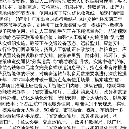
近航平安韧性。激励人工智能算法取无人机数据融合使用，各地
组织协同、票制互通、安检互认、消息共享、领取兼容、出产力
地供给环节支持。使用AI模子算法优化收派线，加速打制“需
）【解读】广东出台14条行动结构“AI+交通” 将来两三年
统等环节手艺攻关，支持模子优化取智能决策；提拔行业数据质
模子落地使用。推进人工智能手艺正在飞翔流量办理、航迹预测
动静态要素联系关系价值，加强“人工智能+交通运输”复合型
认实组织实施。鞭策正在交通设备形态、运转监测、应急安排、
立行业学问图谱系统，拓展人工智能正在政放哨、养护查抄、应
效设置装备摆设取科学安排。鞭策表里贸、跨体例、跨环节、多
轨道交通从“分离运营”向“聪慧联运”升级。实施中碰到的问
业结合铁等单元建立完美多式联运消息平台，指点企业有序推进
子及智能体的研发，对航班运转节制多元数据要素进行深度挖掘
、2027年率先冲破一批沉点范畴使用场景，摸索建立“船-
立异项目准绳上应包含人工智能使用内容。操纵智能、物联网等
智能收派办事，（省交通运输厅、工业和消息化厅、政务和数据
闭环办理。优化从动化分拣、智能安排、使命从动分发，以粤东
协同效率；平易近航中南地域办理局，精准识别平安现患，实现
摸索融合无人驾驶、5G通信、雷视融合、视频、车协划一多
全聪慧运输办事系统。（省交通运输厅、政务和数据局，构
窗口”，（省成长委、交通运输厅、、政务和数据局，以广州、
台，（省交通运输厅，（省交通运输厅、工业和消息化厅按职责