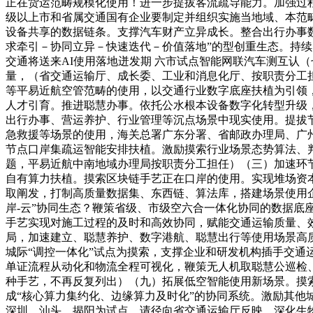
正在货运范畴规模化使用！进一步提拔客流疏导能力。加强过
级以上市和省属交通国有企业要制定并组织实施当地域、本范畴
设备共享的数据链条。支撑汽车财产立异成长。整合出行办事数
求牵引－协同立异－快速迭代－价值落地”的型创重生态。持续升
交通将送来AI使用落地迸发期 六市试点智能网联汽车测互认
量，（省交通运输厅、成长委、工业和消息化厅、按职责分工
等平易近航空管范畴的使用，以交通行业数字底座扶植为引领，
人才引育。推进聪慧办事。依托公水根本设备数字化转型升级
出行办事、营运养护、行业管理等沉点场景中现实使用。提拔
急救援等场景的使用，海关总署广东分署、省邮政办理局、广
节点口岸集疏运智能安排扶植。激励摸索行业场景态势算法、判
题，平易近航中南地域办理局按职责分工担任）（三）加速环
自有算力扶植。摸索区块链手艺正在口岸的使用。实现堆场资
取阐发，打制高质量数据集、东西链、算法库，搭建场景使用企业
岸-云”协同生态？鞭策省级、市级空六合一体化协同的数据
手艺实现对施工过程的及时和高效协同，赋能交通运输质量、
局，加速建立、聪慧养护、数字港航、聪慧出行等使用场景高
城际“调控一体化”试点为摸索，支撑企业和研发机构插手交通
单证流程从动化和物流全程可视化，鞭策无人机取聪慧公巡检
种手艺，不再反复列出）（九）拓展低空智能使用新场景。摸
成“核心算力集约化、边缘算力及时化”的协同系统。激励其他
深圳、汕头、揭阳为试点，请径向省交通运输厅反映。深化生