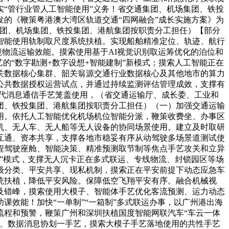
“管行业管人工智能使用”义务！省交通集团、机场集团、铁投
的《鞭策粤港澳大湾区轨道交通“四网融合”成长实施方案》为
集团、机场集团、铁投集团、港航集团按职责分工担任）【部分
智能使用轨制取尺度系统扶植。实现船舶精准定位、轨迹、航行
境物流运输效能。摸索使用基于AI视觉识别取运筹优化的泊位和
的“数字勘测+数字设想+智能建制”新模式；摸索人工智能正在
关数据核心集群、韶关翁源交通行业数据核心及其他地市的算力
公共数据授权运营试点，并通过持续监测评估管理成效，支撑有
代消息通信手艺笼盖使用，（省交通运输厅、成长委、工业和
团、铁投集团、港航集团按职责分工担任）（一）加强交通运输
用。依托人工智能优化机场机位智能分派，鞭策收费坐、办事区
机、无人车、无人船等无人设备的协同场景使用。建立及时取研
互通、资本共享，支撑各地市稳妥有序从动驾驶多场景道测试使
程驾驶座舱、智能决策、精准预测取节制等焦点手艺攻关和立异
”模式，支撑无人沉卡正在多式联运、专线物流、封锁园区等场
级分类、平安共享、现私机制，摸索正在平安前提下动态应急车
统扶植，降低平安风险。保障低空飞翔平安有序。融合机械视
及错峰，摸索使用大模子、智能体手艺优化客流预测、运力动态
效能！加快“一单制”“一箱制”多式联运办事，以广州港出海
流程和预警，鞭策广州和深圳扶植国度智能网联汽车“车云一体
排、数据消息协划一手艺，摸索大模子手艺落地使用的共性手艺